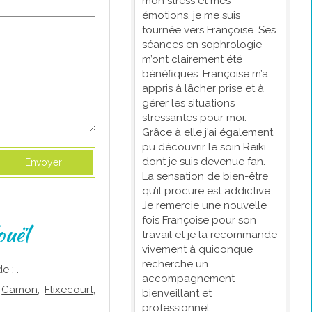
mon stress et mes
émotions, je me suis
tournée vers Françoise. Ses
séances en sophrologie
m’ont clairement été
bénéfiques. Françoise m’a
appris à lâcher prise et à
gérer les situations
stressantes pour moi.
Grâce à elle j’ai également
pu découvrir le soin Reiki
dont je suis devenue fan.
Envoyer
La sensation de bien-être
qu’il procure est addictive.
Je remercie une nouvelle
fois Françoise pour son
ouël
travail et je la recommande
vivement à quiconque
recherche un
 : .
accompagnement
,
Camon
,
Flixecourt
,
bienveillant et
professionnel.