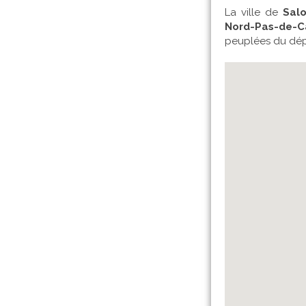
La ville de
Salo
Nord-Pas-de-Ca
peuplées du dépa