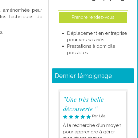
e, aménorrhée, peur
 les techniques de
Prendre rendez-vous
s.
Déplacement en entreprise
pour vos salariés
Prestations à domicile
possibles
Dernier témoignage
"Une très belle
découverte "
Par Léa
À la recherche d’un moyen
pour apprendre à gérer