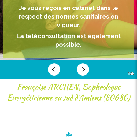
Je vous reçois en cabinet dans le
Je vous reçois en cabinet dans le
respect des normes sanitaires en
respect des normes sanitaires en
vigueur.
vigueur.
La téléconsultation est également
​​​​​​​La téléconsultation est également
possible.
possible.
Slide précédent
Slide suivant
Françoise ARCHEN, Sophrologue
Energéticienne au sud d'Amiens (80680)