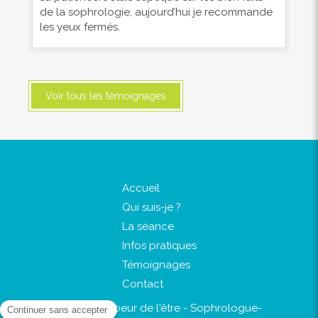
de la sophrologie, aujourd’hui je recommande
les yeux fermés.
Voir tous les témoignages
Accueil
Qui suis-je ?
La séance
Infos pratiques
Témoignages
Contact
©2018 Au coeur de l'être - Sophrologue-